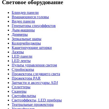
Световое оборудование
Блиндер панели
Вращающиеся головы
Видео панели
Генераторы спецэффектов
Дым-машины
Диммеры
Зеркальные шары
Колорчейнджеры
Кашетирующие шторки
Лазеры
LED панели
LED ленты
Пульты управления светом
Стробоскопы
Прожектора следящего света
Прожектора PAR
Запчасти и аксессуары ADJ
Сплиттеры
Сканеры
Светофильтры
Светоэффекты, LED приборы
Театральные прожектора
Ультрафиолет