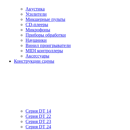
Акустика
Усилители
Микшерные пульты
CD-плееры
Микрофоны
Приборы обработки
Наушники
Винил проигрыватели
MIDI контроллеры
Аксессуары
Конструкции сцены
Серия DT 14
Серия DT 22
Серия DT 23
Серия DT 24