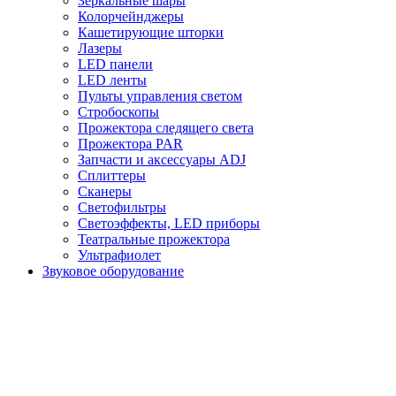
Зеркальные шары
Колорчейнджеры
Кашетирующие шторки
Лазеры
LED панели
LED ленты
Пульты управления светом
Стробоскопы
Прожектора следящего света
Прожектора PAR
Запчасти и аксессуары ADJ
Сплиттеры
Сканеры
Светофильтры
Светоэффекты, LED приборы
Театральные прожектора
Ультрафиолет
Звуковое оборудование