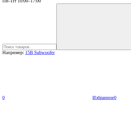
Пн–Пт 10:00–17:00
Например:
15B Subwoofer
0
Избранное
0