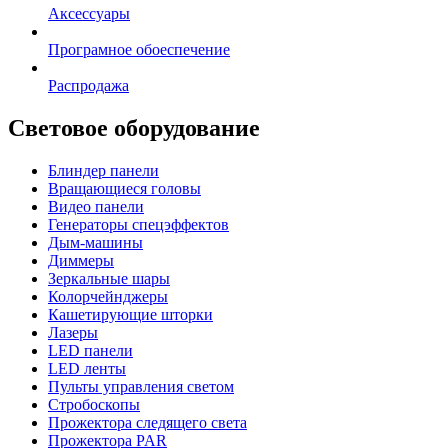
Аксессуары
Програмное обоеспечение
Распродажа
Световое оборудование
Блиндер панели
Вращающиеся головы
Видео панели
Генераторы спецэффектов
Дым-машины
Диммеры
Зеркальные шары
Колорчейнджеры
Кашетирующие шторки
Лазеры
LED панели
LED ленты
Пульты управления светом
Стробоскопы
Прожектора следящего света
Прожектора PAR