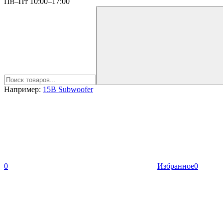
Пн–Пт 10:00–17:00
Например:
15B Subwoofer
0
Избранное
0