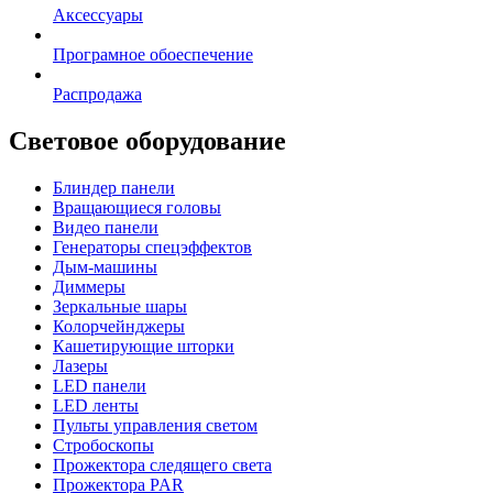
Аксессуары
Програмное обоеспечение
Распродажа
Световое оборудование
Блиндер панели
Вращающиеся головы
Видео панели
Генераторы спецэффектов
Дым-машины
Диммеры
Зеркальные шары
Колорчейнджеры
Кашетирующие шторки
Лазеры
LED панели
LED ленты
Пульты управления светом
Стробоскопы
Прожектора следящего света
Прожектора PAR