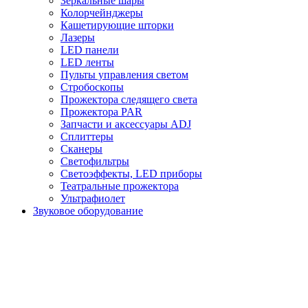
Зеркальные шары
Колорчейнджеры
Кашетирующие шторки
Лазеры
LED панели
LED ленты
Пульты управления светом
Стробоскопы
Прожектора следящего света
Прожектора PAR
Запчасти и аксессуары ADJ
Сплиттеры
Сканеры
Светофильтры
Светоэффекты, LED приборы
Театральные прожектора
Ультрафиолет
Звуковое оборудование