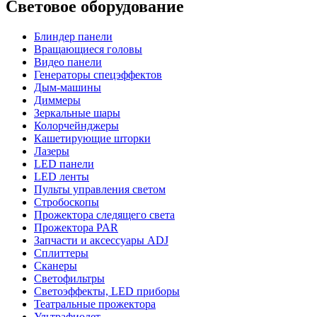
Световое оборудование
Блиндер панели
Вращающиеся головы
Видео панели
Генераторы спецэффектов
Дым-машины
Диммеры
Зеркальные шары
Колорчейнджеры
Кашетирующие шторки
Лазеры
LED панели
LED ленты
Пульты управления светом
Стробоскопы
Прожектора следящего света
Прожектора PAR
Запчасти и аксессуары ADJ
Сплиттеры
Сканеры
Светофильтры
Светоэффекты, LED приборы
Театральные прожектора
Ультрафиолет