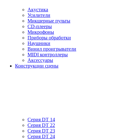
Акустика
Усилители
Микшерные пульты
CD-плееры
Микрофоны
Приборы обработки
Наушники
Винил проигрыватели
MIDI контроллеры
Аксессуары
Конструкции сцены
Серия DT 14
Серия DT 22
Серия DT 23
Серия DT 24