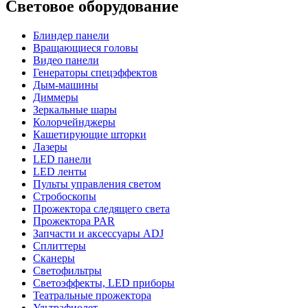
Световое оборудование
Блиндер панели
Вращающиеся головы
Видео панели
Генераторы спецэффектов
Дым-машины
Диммеры
Зеркальные шары
Колорчейнджеры
Кашетирующие шторки
Лазеры
LED панели
LED ленты
Пульты управления светом
Стробоскопы
Прожектора следящего света
Прожектора PAR
Запчасти и аксессуары ADJ
Сплиттеры
Сканеры
Светофильтры
Светоэффекты, LED приборы
Театральные прожектора
Ультрафиолет