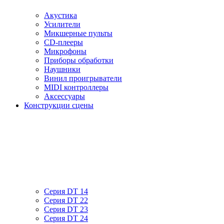
Акустика
Усилители
Микшерные пульты
CD-плееры
Микрофоны
Приборы обработки
Наушники
Винил проигрыватели
MIDI контроллеры
Аксессуары
Конструкции сцены
Серия DT 14
Серия DT 22
Серия DT 23
Серия DT 24