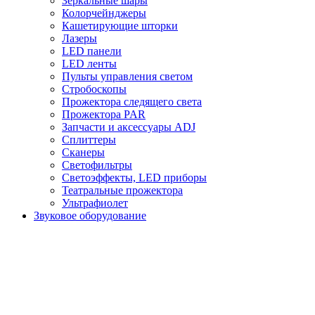
Зеркальные шары
Колорчейнджеры
Кашетирующие шторки
Лазеры
LED панели
LED ленты
Пульты управления светом
Стробоскопы
Прожектора следящего света
Прожектора PAR
Запчасти и аксессуары ADJ
Сплиттеры
Сканеры
Светофильтры
Светоэффекты, LED приборы
Театральные прожектора
Ультрафиолет
Звуковое оборудование