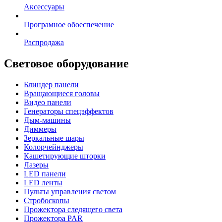
Аксессуары
Програмное обоеспечение
Распродажа
Световое оборудование
Блиндер панели
Вращающиеся головы
Видео панели
Генераторы спецэффектов
Дым-машины
Диммеры
Зеркальные шары
Колорчейнджеры
Кашетирующие шторки
Лазеры
LED панели
LED ленты
Пульты управления светом
Стробоскопы
Прожектора следящего света
Прожектора PAR