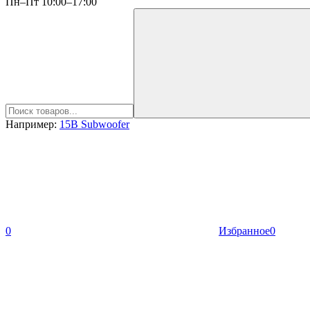
Пн–Пт 10:00–17:00
Например:
15B Subwoofer
0
Избранное
0