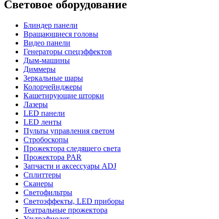
Световое оборудование
Блиндер панели
Вращающиеся головы
Видео панели
Генераторы спецэффектов
Дым-машины
Диммеры
Зеркальные шары
Колорчейнджеры
Кашетирующие шторки
Лазеры
LED панели
LED ленты
Пульты управления светом
Стробоскопы
Прожектора следящего света
Прожектора PAR
Запчасти и аксессуары ADJ
Сплиттеры
Сканеры
Светофильтры
Светоэффекты, LED приборы
Театральные прожектора
Ультрафиолет