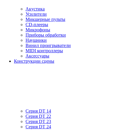
Акустика
Усилители
Микшерные пульты
CD-плееры
Микрофоны
Приборы обработки
Наушники
Винил проигрыватели
MIDI контроллеры
Аксессуары
Конструкции сцены
Серия DT 14
Серия DT 22
Серия DT 23
Серия DT 24