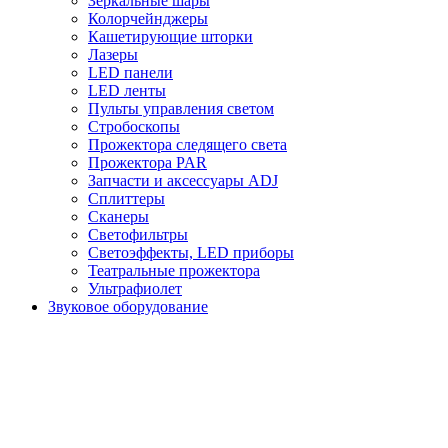
Зеркальные шары
Колорчейнджеры
Кашетирующие шторки
Лазеры
LED панели
LED ленты
Пульты управления светом
Стробоскопы
Прожектора следящего света
Прожектора PAR
Запчасти и аксессуары ADJ
Сплиттеры
Сканеры
Светофильтры
Светоэффекты, LED приборы
Театральные прожектора
Ультрафиолет
Звуковое оборудование