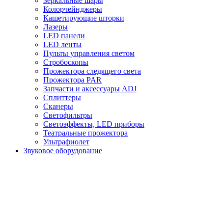
Зеркальные шары
Колорчейнджеры
Кашетирующие шторки
Лазеры
LED панели
LED ленты
Пульты управления светом
Стробоскопы
Прожектора следящего света
Прожектора PAR
Запчасти и аксессуары ADJ
Сплиттеры
Сканеры
Светофильтры
Светоэффекты, LED приборы
Театральные прожектора
Ультрафиолет
Звуковое оборудование