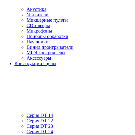
Акустика
Усилители
Микшерные пульты
CD-плееры
Микрофоны
Приборы обработки
Наушники
Винил проигрыватели
MIDI контроллеры
Аксессуары
Конструкции сцены
Серия DT 14
Серия DT 22
Серия DT 23
Серия DT 24