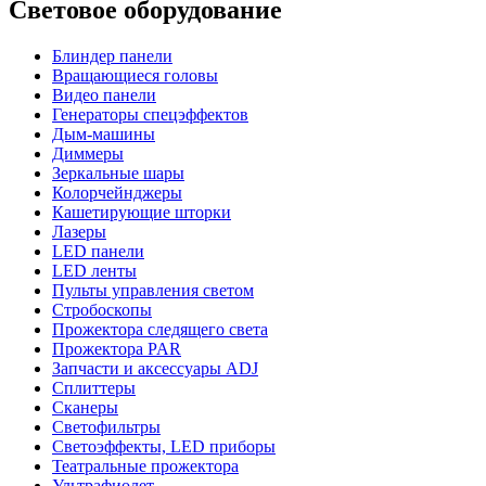
Световое оборудование
Блиндер панели
Вращающиеся головы
Видео панели
Генераторы спецэффектов
Дым-машины
Диммеры
Зеркальные шары
Колорчейнджеры
Кашетирующие шторки
Лазеры
LED панели
LED ленты
Пульты управления светом
Стробоскопы
Прожектора следящего света
Прожектора PAR
Запчасти и аксессуары ADJ
Сплиттеры
Сканеры
Светофильтры
Светоэффекты, LED приборы
Театральные прожектора
Ультрафиолет