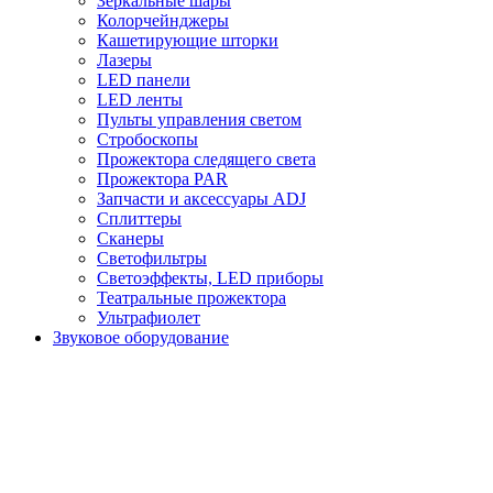
Зеркальные шары
Колорчейнджеры
Кашетирующие шторки
Лазеры
LED панели
LED ленты
Пульты управления светом
Стробоскопы
Прожектора следящего света
Прожектора PAR
Запчасти и аксессуары ADJ
Сплиттеры
Сканеры
Светофильтры
Светоэффекты, LED приборы
Театральные прожектора
Ультрафиолет
Звуковое оборудование