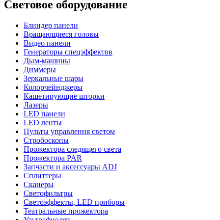
Световое оборудование
Блиндер панели
Вращающиеся головы
Видео панели
Генераторы спецэффектов
Дым-машины
Диммеры
Зеркальные шары
Колорчейнджеры
Кашетирующие шторки
Лазеры
LED панели
LED ленты
Пульты управления светом
Стробоскопы
Прожектора следящего света
Прожектора PAR
Запчасти и аксессуары ADJ
Сплиттеры
Сканеры
Светофильтры
Светоэффекты, LED приборы
Театральные прожектора
Ультрафиолет