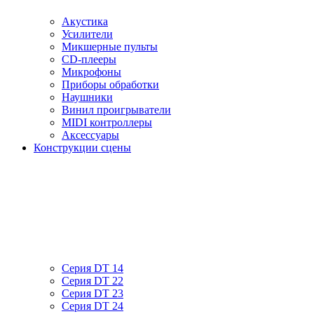
Акустика
Усилители
Микшерные пульты
CD-плееры
Микрофоны
Приборы обработки
Наушники
Винил проигрыватели
MIDI контроллеры
Аксессуары
Конструкции сцены
Серия DT 14
Серия DT 22
Серия DT 23
Серия DT 24