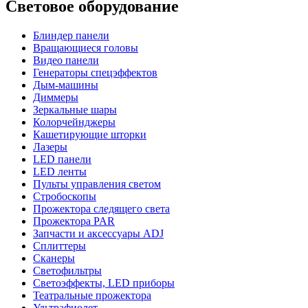
Световое оборудование
Блиндер панели
Вращающиеся головы
Видео панели
Генераторы спецэффектов
Дым-машины
Диммеры
Зеркальные шары
Колорчейнджеры
Кашетирующие шторки
Лазеры
LED панели
LED ленты
Пульты управления светом
Стробоскопы
Прожектора следящего света
Прожектора PAR
Запчасти и аксессуары ADJ
Сплиттеры
Сканеры
Светофильтры
Светоэффекты, LED приборы
Театральные прожектора
Ультрафиолет