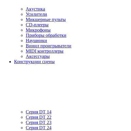
Акустика
Усилители
Микшерные пульты
CD-плееры
Микрофоны
Приборы обработки
Наушники
Винил проигрыватели
MIDI контроллеры
Аксессуары
Конструкции сцены
Серия DT 14
Серия DT 22
Серия DT 23
Серия DT 24