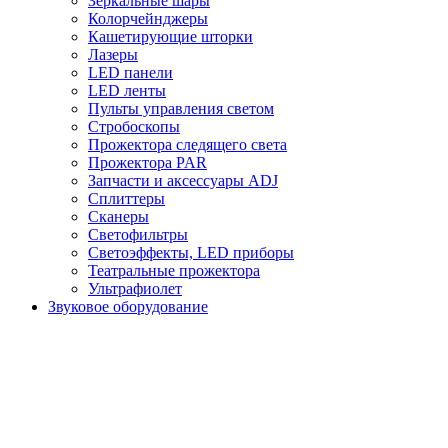
Зеркальные шары
Колорчейнджеры
Кашетирующие шторки
Лазеры
LED панели
LED ленты
Пульты управления светом
Стробоскопы
Прожектора следящего света
Прожектора PAR
Запчасти и аксессуары ADJ
Сплиттеры
Сканеры
Светофильтры
Светоэффекты, LED приборы
Театральные прожектора
Ультрафиолет
Звуковое оборудование