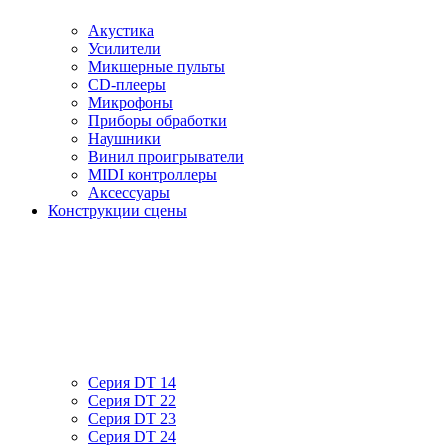
Акустика
Усилители
Микшерные пульты
CD-плееры
Микрофоны
Приборы обработки
Наушники
Винил проигрыватели
MIDI контроллеры
Аксессуары
Конструкции сцены
Серия DT 14
Серия DT 22
Серия DT 23
Серия DT 24