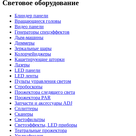
Световое оборудование
Блиндер панели
Вращающиеся головы
Видео панели
Генераторы спецэффектов
Дым-машины
Диммеры
Зеркальные шары
Колорчейнджеры
Кашетирующие шторки
Лазеры
LED панели
LED ленты
Пульты управления светом
Стробоскопы
Прожектора следящего света
Прожектора PAR
Запчасти и аксессуары ADJ
Сплиттеры
Сканеры
Светофильтры
Светоэффекты, LED приборы
Театральные прожектора
Ультрафиолет