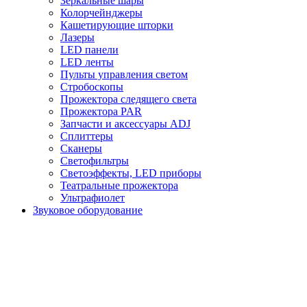
Зеркальные шары
Колорчейнджеры
Кашетирующие шторки
Лазеры
LED панели
LED ленты
Пульты управления светом
Стробоскопы
Прожектора следящего света
Прожектора PAR
Запчасти и аксессуары ADJ
Сплиттеры
Сканеры
Светофильтры
Светоэффекты, LED приборы
Театральные прожектора
Ультрафиолет
Звуковое оборудование