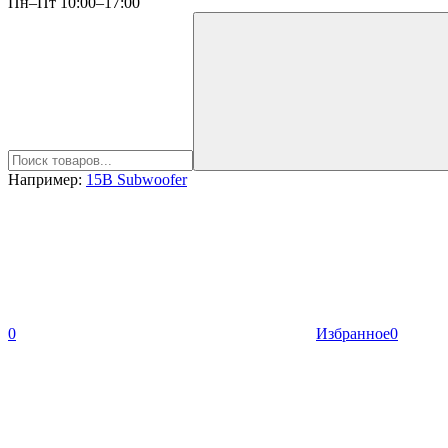
Пн–Пт 10:00–17:00
Например:
15B Subwoofer
0
Избранное
0