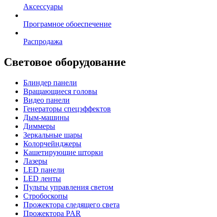
Аксессуары
Програмное обоеспечение
Распродажа
Световое оборудование
Блиндер панели
Вращающиеся головы
Видео панели
Генераторы спецэффектов
Дым-машины
Диммеры
Зеркальные шары
Колорчейнджеры
Кашетирующие шторки
Лазеры
LED панели
LED ленты
Пульты управления светом
Стробоскопы
Прожектора следящего света
Прожектора PAR