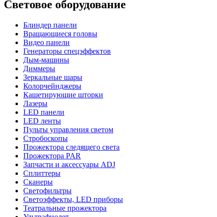
Световое оборудование
Блиндер панели
Вращающиеся головы
Видео панели
Генераторы спецэффектов
Дым-машины
Диммеры
Зеркальные шары
Колорчейнджеры
Кашетирующие шторки
Лазеры
LED панели
LED ленты
Пульты управления светом
Стробоскопы
Прожектора следящего света
Прожектора PAR
Запчасти и аксессуары ADJ
Сплиттеры
Сканеры
Светофильтры
Светоэффекты, LED приборы
Театральные прожектора
Ультрафиолет