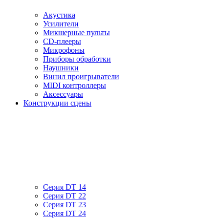
Акустика
Усилители
Микшерные пульты
CD-плееры
Микрофоны
Приборы обработки
Наушники
Винил проигрыватели
MIDI контроллеры
Аксессуары
Конструкции сцены
Серия DT 14
Серия DT 22
Серия DT 23
Серия DT 24