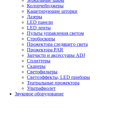
Зеркальные шары
Колорчейнджеры
Кашетирующие шторки
Лазеры
LED панели
LED ленты
Пульты управления светом
Стробоскопы
Прожектора следящего света
Прожектора PAR
Запчасти и аксессуары ADJ
Сплиттеры
Сканеры
Светофильтры
Светоэффекты, LED приборы
Театральные прожектора
Ультрафиолет
Звуковое оборудование