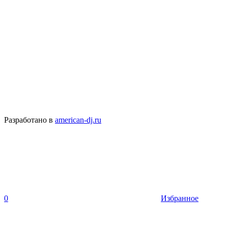
Разработано в
american-dj.ru
0
Избранное