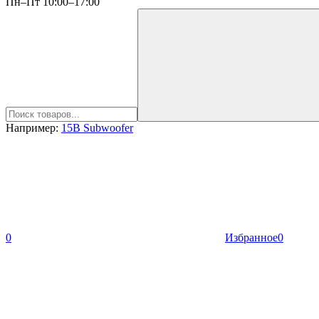
Пн–Пт 10:00–17:00
Например:
15B Subwoofer
0
Избранное
0