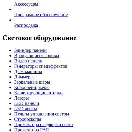
Аксессуары
Програмное обоеспечение
Распродажа
Световое оборудование
Блиндер панели
Вращающиеся головы
Видео панели
Генераторы спецэффектов
Дым-машины
Диммеры
Зеркальные шары
Колорчейнджеры
Кашетирующие шторки
Лазеры
LED панели
LED ленты
Пульты управления светом
Стробоскопы
Прожектора следящего света
Прожектора PAR