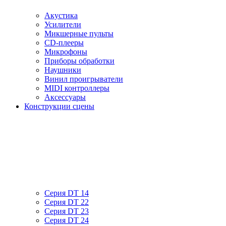
Акустика
Усилители
Микшерные пульты
CD-плееры
Микрофоны
Приборы обработки
Наушники
Винил проигрыватели
MIDI контроллеры
Аксессуары
Конструкции сцены
Серия DT 14
Серия DT 22
Серия DT 23
Серия DT 24