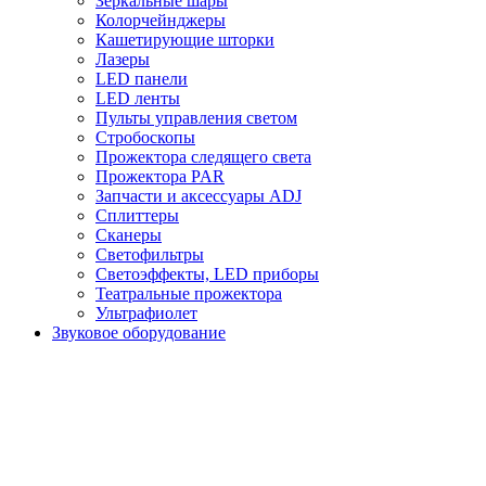
Зеркальные шары
Колорчейнджеры
Кашетирующие шторки
Лазеры
LED панели
LED ленты
Пульты управления светом
Стробоскопы
Прожектора следящего света
Прожектора PAR
Запчасти и аксессуары ADJ
Сплиттеры
Сканеры
Светофильтры
Светоэффекты, LED приборы
Театральные прожектора
Ультрафиолет
Звуковое оборудование