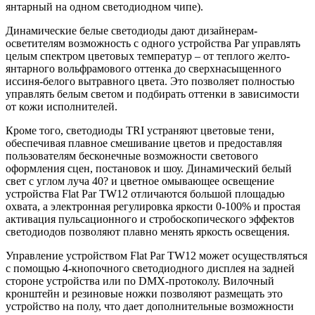
янтарный на одном светодиодном чипе).
Динамические белые светодиоды дают дизайнерам-
осветителям возможность с одного устройства Par управлять
целым спектром цветовых температур – от теплого желто-
янтарного вольфрамового оттенка до сверхнасыщенного
иссиня-белого вытравного цвета. Это позволяет полностью
управлять белым светом и подбирать оттенки в зависимости
от кожи исполнителей.
Кроме того, светодиоды TRI устраняют цветовые тени,
обеспечивая плавное смешивание цветов и предоставляя
пользователям бесконечные возможности светового
оформления сцен, постановок и шоу. Динамический белый
свет с углом луча 40? и цветное омывающее освещение
устройства Flat Par TW12 отличаются большой площадью
охвата, а электронная регулировка яркости 0-100% и простая
активация пульсационного и стробоскопического эффектов
светодиодов позволяют плавно менять яркость освещения.
Управление устройством Flat Par TW12 может осуществляться
с помощью 4-кнопочного светодиодного дисплея на задней
стороне устройства или по DMX-протоколу. Вилочный
кронштейн и резиновые ножки позволяют размещать это
устройство на полу, что дает дополнительные возможности