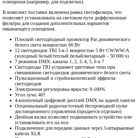
освещения (например, для подсветки).
В комплект поставки включена рамка светофильтра, что
позволяет устанавливать на световом пути диффузионные
фильтры для создания дополнительных вариантов
омывающего освещения.
Плоский светодиодный прожектор Par динамического
белого света мощностью 60 Вт
12 светодиодов TRI 3-в-1 мощностью 5 Вт CW/WW/A
(холодный белый/теплый белый/янтарный – 50 000 ч)
7 режимов DMX: каналы 1, 2, 3, 4, 5, 6 и 7
Светодиоды TRI устраняют цветовые тени при
смешивании светодиодов динамического белого света
Пульсационный и стробоскопический эффекты
светодиодов
Электронная регулировка яркости: 0-100%
Угол луча: 40?
4-кнопочный цифровой дисплей DMX на задней панели
Опциональный радиочастотный беспроводной пульт
дистанционного управления (продается отдельно)
Двойная вилка позволяет подвешивать устройство или
устанавливать его на пол
Подключение для передачи данных через 3-штырьковые
кабели XLR