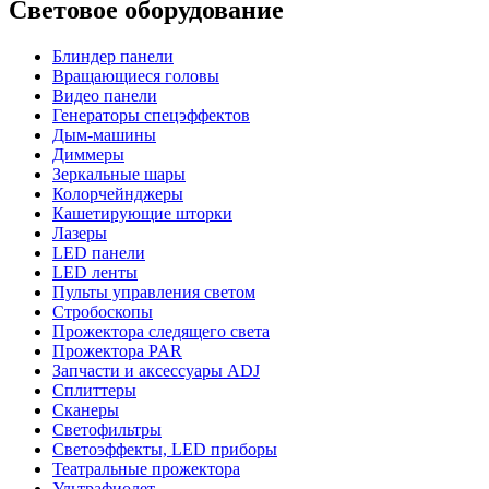
Световое оборудование
Блиндер панели
Вращающиеся головы
Видео панели
Генераторы спецэффектов
Дым-машины
Диммеры
Зеркальные шары
Колорчейнджеры
Кашетирующие шторки
Лазеры
LED панели
LED ленты
Пульты управления светом
Стробоскопы
Прожектора следящего света
Прожектора PAR
Запчасти и аксессуары ADJ
Сплиттеры
Сканеры
Светофильтры
Светоэффекты, LED приборы
Театральные прожектора
Ультрафиолет